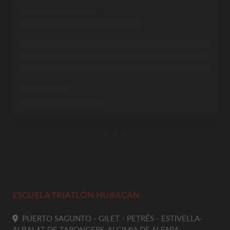
ESCUELA TRIATLÓN HURACÁN
PUERTO SAGUNTO - GILET - PETRÉS - ESTIVELLA-
ALBALAT DE TARONGERS-ALGIMIA DE ALFARA