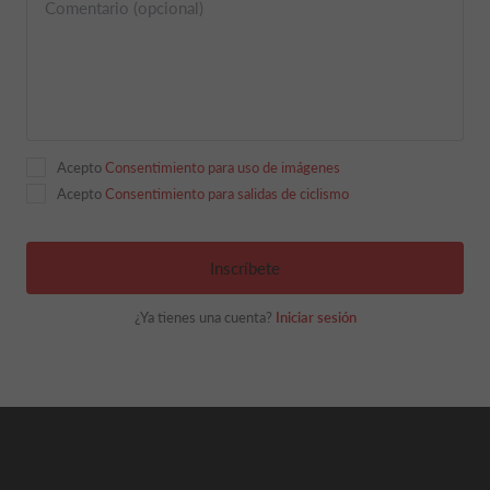
Comentario (opcional)
Acepto
Consentimiento para uso de imágenes
Acepto
Consentimiento para salidas de ciclismo
Inscríbete
¿Ya tienes una cuenta?
Iniciar sesión