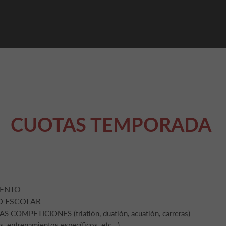
CUOTAS TEMPORADA
IENTO
O ESCOLAR
MPETICIONES (triatlón, duatlón, acuatlón, carreras)
entrenamientos específicos, etc...)