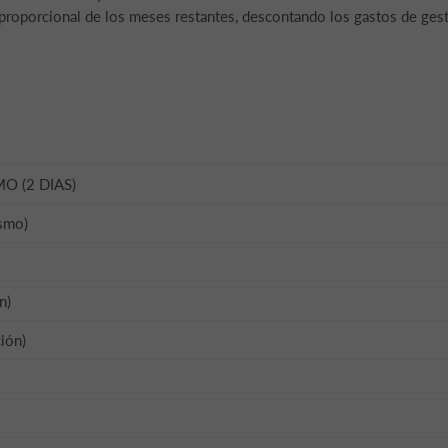
 proporcional de los meses restantes, descontando los gastos de gest
O (2 DIAS)
ismo)
n)
ión)