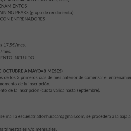
RENAMIENTOS
ING PEAKS (grupo de rendimiento)
 CON ENTRENADORES
a 17,5€/mes.
/mes.
ENTO INCLUIDO
E OCTUBRE A MAYO=8 MESES)
es de los 3 primeros días de mes anterior de comenzar el entrenamie
omento de la inscripción.
 de la inscripción (cuota válida hasta septiembre).
rse mail a escuelatriatlonhuracan@gmail.com, se procederá a la baja a
as trimestrales y/o mensuales.