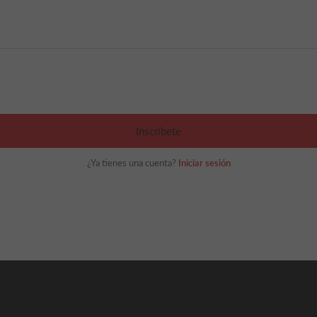
Inscríbete
¿Ya tienes una cuenta?
Iniciar sesión