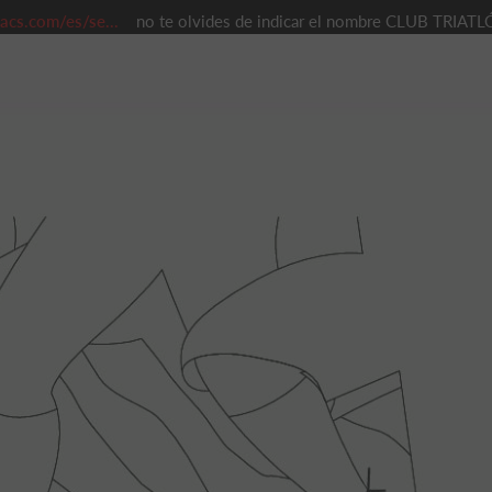
iacs.com/es/se...
no te olvides de indicar el nombre CLUB TR