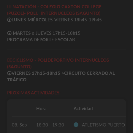
🏊‍♀️
N
ATACIÓN - COLEGIO CAXTON COLLEGE
(PUZOL)-
POLI. INTERNUCLEOS
(SAGUNTO)
🕠
LUNES-MIÉRCOLES-VIERNES 18h45-19h45
🕠
MARTES o JUEVES 17h15-18h15
PROGRAMA DEPORTE ESCOLAR
🚴‍♀️
CICLISMO -
POLIDEPORTIVO INTERNUCLEOS
(SAGUNTO)
🕠VIERNES 17h15-18h15
>
CIRCUITO CERRADO AL
TRÁFICO
PROXIMAS ACTIVIDADES:
Hora
Actividad
08. Sep
18:30 - 19:30
ATLETISMO PUERTO S