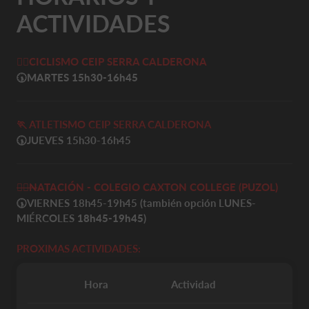
ACTIVIDADES
🚴‍♀️
CICLISMO CEIP SERRA CALDERONA
🕠MARTES
15h30-16h45
🏃 ATLETISMO CEIP SERRA CALDERONA
🕠
JUEVES 15h30-16h45
🏊‍♀️
N
ATACIÓN - COLEGIO CAXTON COLLEGE (PUZOL)
🕠
VIERNES 18h45-19h45 (también opción LUNES-
MIÉRCOLES
18h45-19h45
)
PROXIMAS ACTIVIDADES:
Hora
Actividad