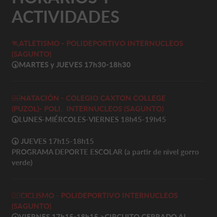
ACTIVIDADES
🏃ATLETISMO - POLIDEPORTIVO INTERNUCLEOS
(SAGUNTO)
🕠
MARTES y JUEVES 17h30-18h30
🏊‍♀️
N
ATACIÓN - COLEGIO CAXTON COLLEGE
(PUZOL)-
POLI. INTERNUCLEOS
(SAGUNTO)
🕠
LUNES-MIÉRCOLES-VIERNES 18h45-19h45
🕠 JUEVES
17h15-18h15
PROGRAMA DEPORTE ESCOLAR (a partir de nivel gorro
verde)
🚴‍♀️
CICLISMO -
POLIDEPORTIVO INTERNUCLEOS
(SAGUNTO)
🕠VIERNES 17h15-18h15
>
CIRCUITO CERRADO AL