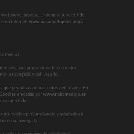
(Smartphone, tableta……) durante tu recorrido
os en internet
, www.nakamadojo.es
utiliza
ros medios.
ntereses, para proporcionarte una mejor
ximo la navegación del Usuario.
as que permitan conocer datos personales. En
s Cookies enviadas por
www.nakamadojo.es
erse afectada.
r a servicios personalizados y adaptados a
kie de su navegador.
 usuarios pueden hacerla persistente