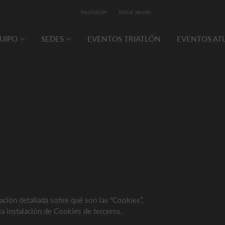
Inscripción
Iniciar sesión
QUIPO
SEDES
EVENTOS TRIATLÓN
EVENTOS AT
ación detallada sobre qué son las “Cookies”,
a instalación de Cookies de terceros.