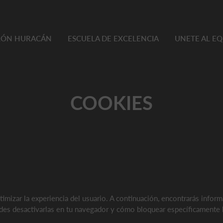
TLÓN HURACÁN
ESCUELA DE EXCELENCIA
UNETE AL E
COOKIES
imizar la experiencia del usuario. A continuación, encontrarás inform
edes desactivarlas en tu navegador y cómo bloquear específicamente l