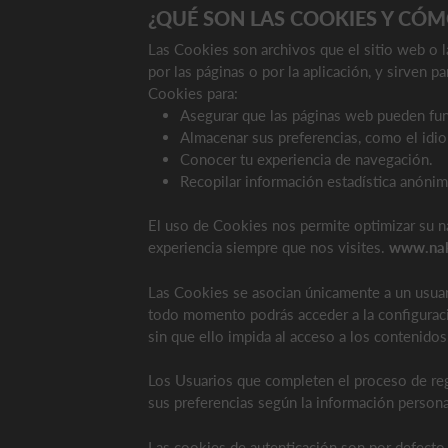
¿QUÉ SON LAS COOKIES Y CÓM
Las Cookies son archivos que el sitio web o la
por las páginas o por la aplicación, y sirven p
Cookies para:
Asegurar que las páginas web pueden fun
Almacenar sus preferencias, como el idio
Conocer tu experiencia de navegación.
Recopilar información estadística anóni
El uso de Cookies nos permite optimizar su na
experiencia siempre que nos visites.
www.nak
Las Cookies se asocian únicamente a un usuar
todo momento podrás acceder a la configuraci
sin que ello impida al acceso a los contenidos
Los Usuarios que completen el proceso de reg
sus preferencias según la información person
Las cookies de autenticación son por defecto 