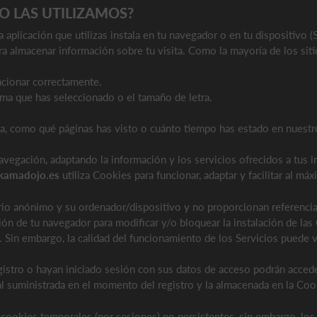
O LAS UTILIZAMOS?
 aplicación que utilizas instala en tu navegador o en tu dispositivo 
ara almacenar información sobre tu visita. Como la mayoría de los siti
cionar correctamente.
ma que has seleccionado o el tamaño de letra.
ma, como qué páginas has visto o cuánto tiempo has estado en nuest
vegación, adaptando la información y los servicios ofrecidos a tus i
amadojo.es
utiliza Cookies para funcionar, adaptar y facilitar al má
io anónimo y su ordenador/dispositivo y no proporcionan referenci
ón de tu navegador para modificar y/o bloquear la instalación de la
. Sin embargo, la calidad del funcionamiento de los Servicios puede v
istro o hayan iniciado sesión con sus datos de acceso podrán accede
al suministrada en el momento del registro y la almacenada en la Coo
cookies temporales (por sesiones) no persistentes, sin embargo, los