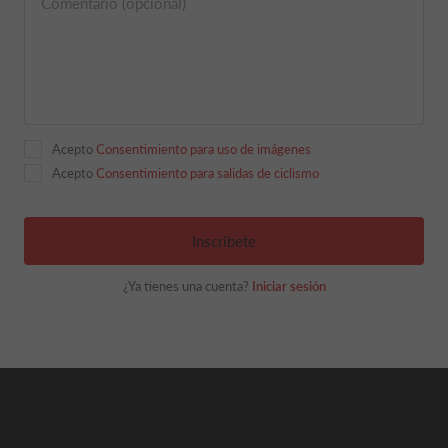
Comentario (opcional)
Acepto
Consentimiento para uso de imágenes
Acepto
Consentimiento para salidas de ciclismo
Inscríbete
¿Ya tienes una cuenta?
Iniciar sesión