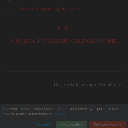
escuelatriatlonhuracan@gmail.com
AVISO LEGAL
|
CONDICIONES GENERALES
|
COOKIES
Desarrollado por SportMember
This website makes use of cookies to enhance browsing experience and
provide additional functionality.
Details
Customize
Allow cookies
Disallow cookies