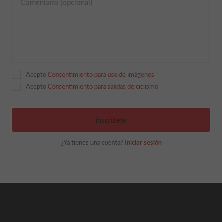
Comentario (opcional)
Acepto
Consentimiento para uso de imágenes
Acepto
Consentimiento para salidas de ciclismo
Inscríbete
¿Ya tienes una cuenta?
Iniciar sesión