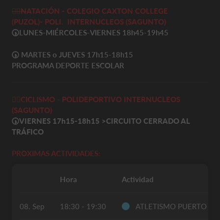
🏊‍♀️
N
ATACIÓN - COLEGIO CAXTON COLLEGE
(PUZOL)-
POLI. INTERNUCLEOS
(SAGUNTO)
🕠
LUNES-MIÉRCOLES-VIERNES 18h45-19h45
🕠
MARTES o JUEVES 17h15-18h15
PROGRAMA DEPORTE ESCOLAR
🚴‍♀️
CICLISMO -
POLIDEPORTIVO INTERNUCLEOS
(SAGUNTO)
🕠VIERNES 17h15-18h15
>
CIRCUITO CERRADO AL
TRÁFICO
PROXIMAS ACTIVIDADES:
Hora
Actividad
08. Sep
18:30 - 19:30
ATLETISMO PUERTO S