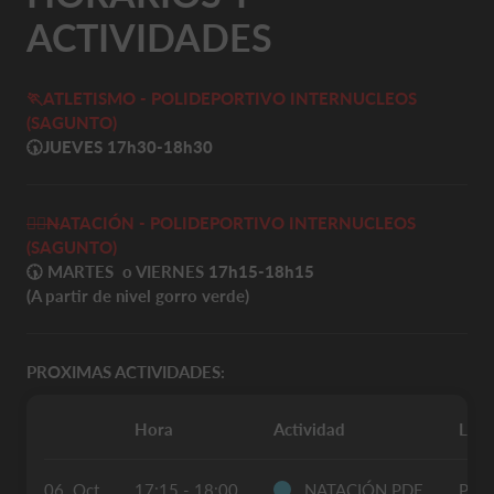
ACTIVIDADES
🏃ATLETISMO - POLIDEPORTIVO INTERNUCLEOS
(SAGUNTO)
🕠
JUEVES 17h30-18h30
🏊‍♀️
N
ATACIÓN
- POLIDEPORTIVO INTERNUCLEOS
(SAGUNTO)
🕠
MARTES o VIERNES
17h15-18h15
(
A partir de nivel gorro verde)
PROXIMAS ACTIVIDADES:
Hora
Actividad
Luga
06. Oct
17:15 - 18:00
NATACIÓN PDE
POL