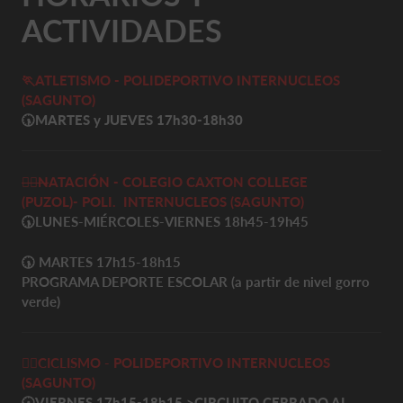
ACTIVIDADES
🏃ATLETISMO - POLIDEPORTIVO INTERNUCLEOS
(SAGUNTO)
🕠
MARTES y JUEVES 17h30-18h30
🏊‍♀️
N
ATACIÓN - COLEGIO CAXTON COLLEGE
(PUZOL)-
POLI. INTERNUCLEOS
(SAGUNTO)
🕠
LUNES-MIÉRCOLES-VIERNES 18h45-19h45
🕠
MARTES 17h15-18h15
PROGRAMA DEPORTE ESCOLAR (a partir de nivel gorro
verde)
🚴‍♀️
CICLISMO -
POLIDEPORTIVO INTERNUCLEOS
(SAGUNTO)
🕠VIERNES 17h15-18h15
>
CIRCUITO CERRADO AL