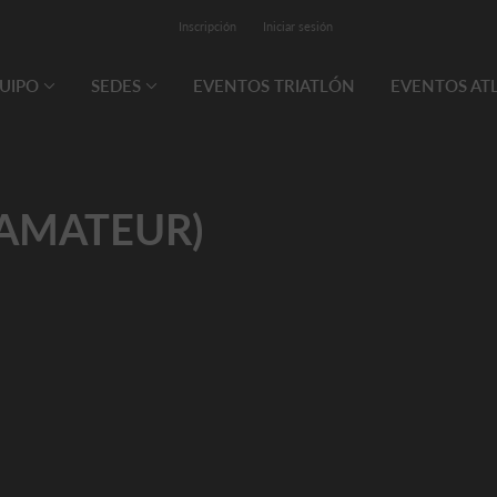
Inscripción
Iniciar sesión
QUIPO
SEDES
EVENTOS TRIATLÓN
EVENTOS AT
(AMATEUR)