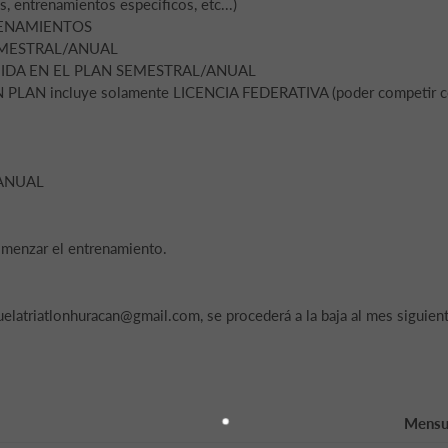
entrenamientos específicos, etc...)
RENAMIENTOS
SEMESTRAL/ANUAL
UIDA EN EL PLAN SEMESTRAL/ANUAL
LAN incluye solamente LICENCIA FEDERATIVA (poder competir 
ANUAL
omenzar el entrenamiento.
uelatriatlonhuracan@gmail.com, se procederá a la baja al mes siguien
Mensu