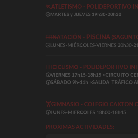
🏃ATLETISMO - POLIDEPORTIVO 
🕠
MARTES y JUEVES 19h30-20h30
PISCINA
🏊‍♀️
N
ATACIÓN -
(SAGUNT
LUNES-MIÉRCOLES-VIERNES 20h30-2
🕠
🚴‍♀️
CICLISMO -
POLIDEPORTIVO IN
🕠VIERNES 17h15-18h15
>
CIRCUITO CE
🕠SÁBADO 9h-11h
>
SALIDA TRÁFICO A
🏋️
GIMNASIO - COLEGIO CAXTON C
🕠LUNES-MIERCOLES 18h00-18h45
PROXIMAS ACTIVIDADES: