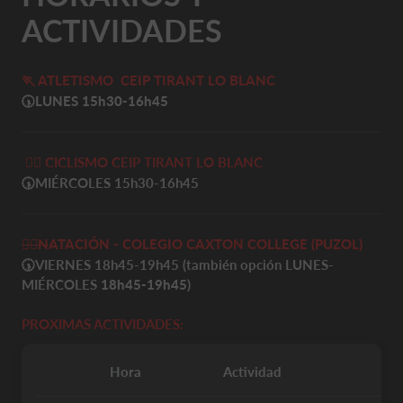
ACTIVIDADES
🏃
ATLETISMO
CEIP TIRANT LO BLANC
🕠LUNES
15h30-16h45
🚴‍♀️
CICLISMO CEIP TIRANT LO BLANC
🕠MIÉRCOLES
15h30-16h45
🏊‍♀️
N
ATACIÓN - COLEGIO CAXTON COLLEGE (PUZOL)
🕠
VIERNES 18h45-19h45 (también opción LUNES-
MIÉRCOLES
18h45-19h45
)
PROXIMAS ACTIVIDADES:
Hora
Actividad