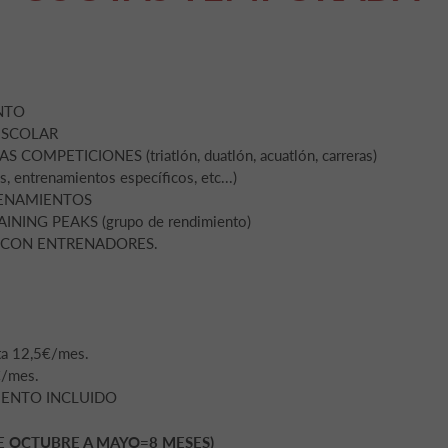
NTO
ESCOLAR
MPETICIONES (triatlón, duatlón, acuatlón, carreras)
entrenamientos específicos, etc...)
RENAMIENTOS
ING PEAKS (grupo de rendimiento)
 CON ENTRENADORES.
a 12,5€/mes.
/mes.
ENTO INCLUIDO
E OCTUBRE A MAYO=8 MESES)