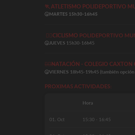
🏃 ATLETISMO
POLIDEPORTIVO MU
🕠MARTES
15h30-16h45
🚴‍♀️
CICLISMO
POLIDEPORTIVO MUN
🕠
JUEVES 15h30-16h45
🏊‍♀️
N
ATACIÓN - COLEGIO CAXTON 
VIERNES 18h45-19h45 (también opci
🕠
PROXIMAS ACTIVIDADES:
Hora
01. Oct
15:30 - 16:45