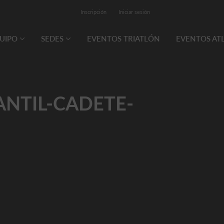
Inscripción
Iniciar sesión
QUIPO
SEDES
EVENTOS TRIATLÓN
EVENTOS AT
FANTIL-CADETE-