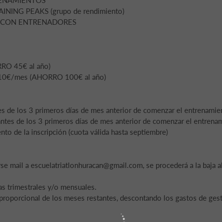
ING PEAKS (grupo de rendimiento)
 CON ENTRENADORES
RO 45€ al año)
o 10€/mes (AHORRO 100€ al año)
es de los 3 primeros días de mes anterior de comenzar el entrenamie
antes de los 3 primeros días de mes anterior de comenzar el entrena
 de la inscripción (cuota válida hasta septiembre)
rse mail a escuelatriatlonhuracan@gmail.com, se procederá a la baja a
as trimestrales y/o mensuales.
 proporcional de los meses restantes, descontando los gastos de gest