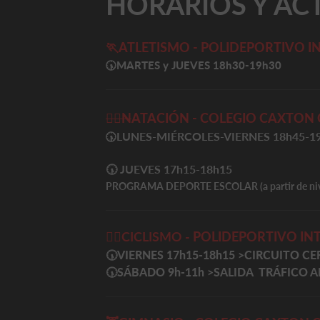
HORARIOS Y AC
🏃ATLETISMO - POLIDEPORTIVO 
🕠
MARTES y JUEVES 18h30-19h30
🏊‍♀️
N
ATACIÓN - COLEGIO CAXTON 
LUNES-MIÉRCOLES-VIERNES 18h45-1
🕠
🕠 JUEVES
17h15-18h15
PROGRAMA DEPORTE ESCOLAR (a partir de nive
🚴‍♀️
CICLISMO -
POLIDEPORTIVO IN
🕠VIERNES 17h15-18h15
>
CIRCUITO CE
🕠SÁBADO 9h-11h
>
SALIDA TRÁFICO A