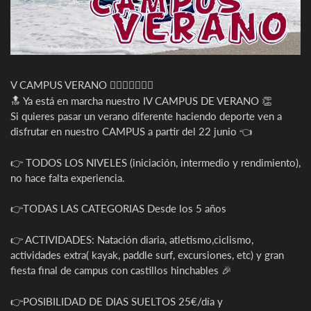
V CAMPUS VERANO 🏊‍♀️🚴‍♀️🏃‍♀️🎉
🔝 Ya está en marcha nuestro IV CAMPUS DE VERANO 👏
Si quieres pasar un verano diferente haciendo deporte ven a
disfrutar en nuestro CAMPUS a partir del 22 junio 👈
👉 TODOS LOS NIVELES (iniciación, intermedio y rendimiento),
no hace falta experiencia.
👉TODAS LAS CATEGORIAS Desde los 5 años
👉 ACTIVIDADES: Natación diaria, atletismo,ciclismo,
actividades extra( kayak, paddle surf, excursiones, etc) y gran
fiesta final de campus con castillos hinchables 🎉
👉POSIBILIDAD DE DIAS SUELTOS 25€/día y