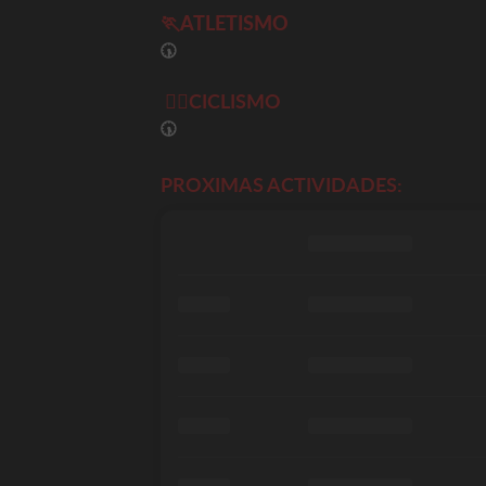
🏃
ATLETISMO
🕠
🚴‍♀️
CICLISMO
🕠
PROXIMAS ACTIVIDADES: