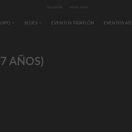
Inscripción
Iniciar sesión
QUIPO
SEDES
EVENTOS TRIATLÓN
EVENTOS AT
-7 AÑOS)