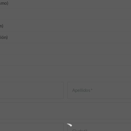
ismo)
n)
ión)
Apellidos
Ciudad